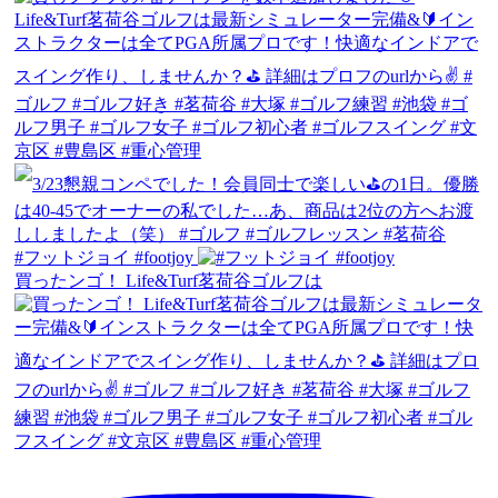
#フットジョイ #footjoy
買ったンゴ！ Life&Turf茗荷谷ゴルフは